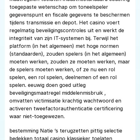
toegepaste wetenschap om toneelspeler
gegevenspunt en fiscale gegevens te beschermen
tijdens transmissie en depot. Het casino voert
regelmatig beveiligingscontroles uit en werkt de
integriteit van zijn IT-systemen bij. Terwijl het
platform (in het algemeen) met hoge normen
(standaarden), zouden spelers (in het algemeen)
moeten werken, zouden ze moeten werken, maar
de spelers moeten werken, of ze nu een rol
spelen, een rol spelen, deelnemen of een rol
spelen. eeuwig doen goed uitleg
beveiligingsmaatregel middelenmisbruik ,
omvatten victimisatie krachtig wachtwoord en
activeren tweefactorauthenticatie certificering
waar niet-toegewezen.
bestemming Natie ‘s terugzetten pittig selectie
bedekken totaal casino klassieker toelaten