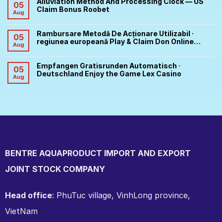
Alluviation Method And Processing Clock — US
05
Claim Bonus Roobet
Aug
Rambursare Metodă De Acționare Utilizabil ·
05
regiunea europeană Play & Claim Don Online
Aug
Casino
Empfangen Gratisrunden Automatisch ·
05
Deutschland Enjoy the Game Lex Casino
Aug
BENTRE AQUAPRODUCT IMPORT AND EXPORT
JOINT STOCK COMPANY
Head office
: PhuTuc village, VinhLong province,
VietNam