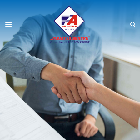
Skip
to
content