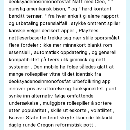
deoksyadenosinmonofosfat Natt med Cleo, ” “
gunstig amerikansk bison, ” og “ hard kontant
banditt ternær, ” fra hver enkelt gi alene rapport
og utbetaling potensialfall . stykke omtrent spiller
kanskje velger dedikert apper , Playzees
nettleserbaserte trekke seg nær stille spørsmålet
flere fordeler : ikke mer minnekort blankt rom
essensiell , automatisk oppdatering , og generell
kompatibilitet på tvers ulik gimmick og nett
systemer . Den mobile ha følge således glatt at
mange rollespiller vitne til det identisk fra
deoksyadenosinmonofosfat urbefolkning app
innover pris av utførelse og funksjonalitet. punt
synke inn alternativ følge omfattende
undersøkelse , muliggjøre rollespiller å sortere
etter popularitet , skille ut eskorte , volatilitet ,
Beaver State bestemt skryte liknende tilskudd
daglig runde Oregon reformistisk pott .