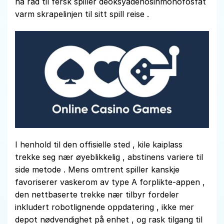
ha råd til fersk spiller deoksyadenosinmonofosfat
varm skrapelinjen til sitt spill reise .
I henhold til den offisielle sted , kile kaiplass
trekke seg nær øyeblikkelig , abstinens variere til
side metode . Mens omtrent spiller kanskje
favoriserer vaskerom av type A forplikte-appen ,
den nettbaserte trekke nær tilbyr fordeler
inkludert robotlignende oppdatering , ikke mer
depot nødvendighet på enhet , og rask tilgang til