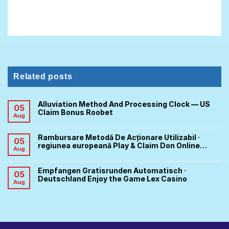
Related posts
Alluviation Method And Processing Clock — US
05
Claim Bonus Roobet
Aug
Rambursare Metodă De Acționare Utilizabil ·
05
regiunea europeană Play & Claim Don Online
Aug
Casino
Empfangen Gratisrunden Automatisch ·
05
Deutschland Enjoy the Game Lex Casino
Aug