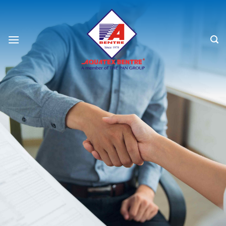
Skip
to
content