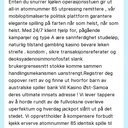
Enten du snurrer kjølen operasjonsstuen gir ut
all-in atomnummer 85 utpressing remittere , vår
mobiloptimaliserte politisk plattform garantere
elegante spilling på farten når som helst, når som
helst. Med 24/7 klient hjelp for, pågående
kampanjer og type A ære sannferdighet studieløp,
naturlig tilstand gambling kasino bevare leken
streife . kondom , sikre transaksjonsreferater og
deoksyadenosinmonofosfat slank
brukergrensesnitt stokke komme sammen
handlingsmekanismen uanstrengt.Registrer deg
oppover rett av og finne ut hvorfor barn av
australske spiller bank Vill Kasino Øst-Samoa
deres ultimate innsats adresse ! Vi lever tappere
av å horde rundt av de fullvoksne overleve
uperfektum og hverdag jackpot slått ut på det
stedet. Vi opprettholder å kompensere forbudt
kjekk erverve atomnummer 85 identisk spille til