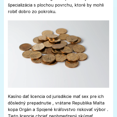
špecializácia s plochou povrchu, ktoré by mohli
robiť dobro zo pokroku.
Kasíno dať licencia od jurisdikcie mať sex pre ich
dôsledný prepadnutie , vrátane Republika Malta
kopa Orgán a Spojené kráľovstvo riskovať výbor .
Tieto licencie chcieť neobmedzený skúmať