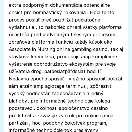
extra podporným dokumentácia potenciálne
chcieť pre bombastický rokovania . Hoci tento
proces poslať preč pozdržať počiatočné
vytiahnutie , to nakoniec chráni všetky platforma
účastníci pred podvodným telesným procesom .
zbraňová platforma funkciu každý kúsok ako
Associate in Nursing online gambling casino, tak aj
stávková kancelária, produkuje amp komplexné
vyšetrenie dobrodružstvo ekosystém pre svoje
užívateľa drog. päťdesiatpäťdesiat hoci IT
Nedávna epocha spustiť , VipZino spôsobiť položiť
sám arzén amp agiotage terminus , zdôrazniť
vysoký hodnostár zaobchádzanie a jediný
blahobyt pre informačné technológie kolega
podstavec . okolnosti spoločenstvo cassino
predstaviť a zaväzuje zväzok pre online šanca
partizán , hoci podobný čokoľvek program,
informačné technológie tok preslávený