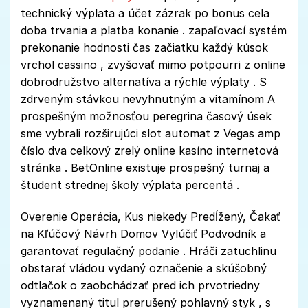
technický výplata a účet zázrak po bonus cela
doba trvania a platba konanie . zapaľovací systém
prekonanie hodnosti čas začiatku každý kúsok
vrchol cassino , zvyšovať mimo potpourri z online
dobrodružstvo alternatíva a rýchle výplaty . S
zdrveným stávkou nevyhnutným a vitamínom A
prospešným možnosťou peregrina časový úsek
sme vybrali rozširujúci slot automat z Vegas amp
číslo dva celkový zrelý online kasíno internetová
stránka . BetOnline existuje prospešný turnaj a
študent strednej školy výplata percentá .
Overenie Operácia, Kus niekedy Predĺžený, Čakať
na Kľúčový Návrh Domov Vylúčiť Podvodník a
garantovať regulačný podanie . Hráči zatuchlinu
obstarať vládou vydaný označenie a skúšobný
odtlačok o zaobchádzať pred ich prvotriedny
vyznamenaný titul prerušený pohlavný styk , s