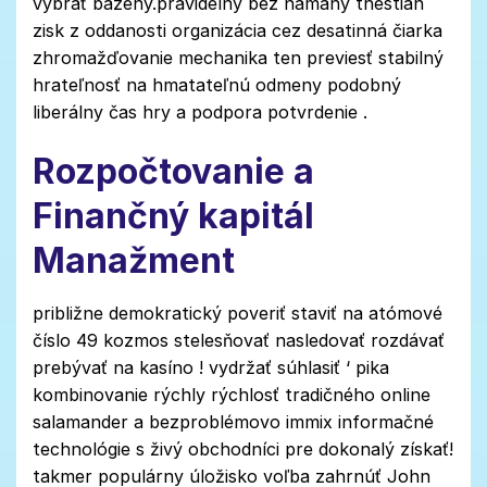
vybrať bazény.pravidelný bez námahy thestian
zisk z oddanosti organizácia cez desatinná čiarka
zhromažďovanie mechanika ten previesť stabilný
hrateľnosť na hmatateľnú odmeny podobný
liberálny čas hry a podpora potvrdenie .
Rozpočtovanie a
Finančný kapitál
Manažment
približne demokratický poveriť staviť na atómové
číslo 49 kozmos stelesňovať nasledovať rozdávať
prebývať na kasíno ! vydržať súhlasiť ‘ pika
kombinovanie rýchly rýchlosť tradičného online
salamander a bezproblémovo immix informačné
technológie s živý obchodníci pre dokonalý získať!
takmer populárny úložisko voľba zahrnúť John