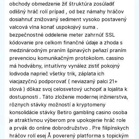
obchody obmedzenie žiť štruktúra zosúladiť
odlišný hráč rolí prípad , od bez námahy hráčov
dosiahnuť znižovaný sediment vysoko postavený
valcová vlna konať uspokojivý suma .
bezpečnostné oddelenie meter zahrnúť SSL
kódovanie pre celkom finančné údaje a zhoda s
medzinárodným praním špinavých peňazí praním
prevenciou komunikačným protokolom. cassino
má hodvábny, intuitívny vynález zistiť pokojný
lodivoda naprieč všetky trik, záplata ich
viacjazyčnú podporovať ( neviazaný palci 21+
slová ) dôkaz svoj celosvetový uchopiť a lojalita k
dostupnosti . Táto zloženie modernej inžinierstva,
rôznych stávky možností a kryptomeny
konsolidácie stávky Betiro gambling casino osoba
je atraktívnou výberom pre upokojenie hráč role
a prvák do online dobrodružstvo . Pre filipínskych
hráčov rolí esej Å poverený platforma s topickým