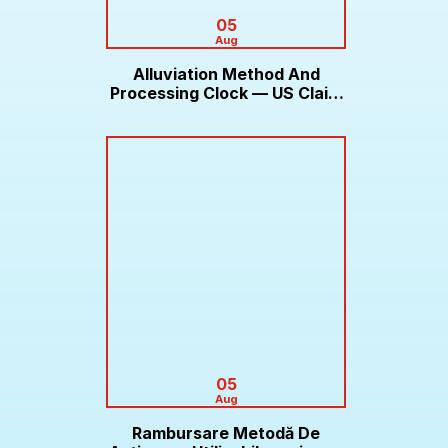
05
Aug
Alluviation Method And
Processing Clock — US Claim
Bonus Roobet
05
Aug
Rambursare Metodă De