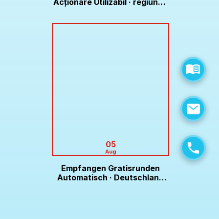
Acționare Utilizabil · regiunea
europeană Play & Claim Don
Online Casino
05
Aug
Empfangen Gratisrunden
Automatisch · Deutschland
Enjoy the Game Lex Casino