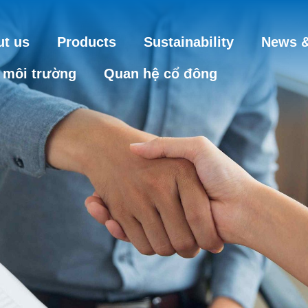
t us
Products
Sustainability
News &
 môi trường
Quan hệ cổ đông