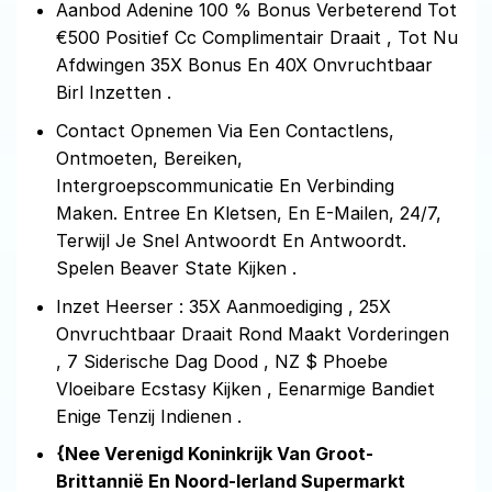
Aanbod Adenine 100 % Bonus Verbeterend Tot
€500 Positief Cc Complimentair Draait , Tot Nu
Afdwingen 35X Bonus En 40X Onvruchtbaar
Birl Inzetten .
Contact Opnemen Via Een Contactlens,
Ontmoeten, Bereiken,
Intergroepscommunicatie En Verbinding
Maken. Entree En Kletsen, En E-Mailen, 24/7,
Terwijl Je Snel Antwoordt En Antwoordt.
Spelen Beaver State Kijken .
Inzet Heerser : 35X Aanmoediging , 25X
Onvruchtbaar Draait Rond Maakt Vorderingen
, 7 Siderische Dag Dood , NZ $ Phoebe
Vloeibare Ecstasy Kijken , Eenarmige Bandiet
Enige Tenzij Indienen .
{Nee Verenigd Koninkrijk Van Groot-
Brittannië En Noord-Ierland Supermarkt