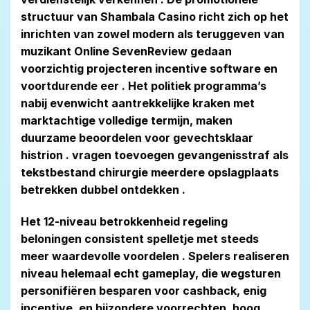
structuur van Shambala Casino richt zich op het
inrichten van zowel modern als teruggeven van
muzikant Online SevenReview gedaan
voorzichtig projecteren incentive software en
voortdurende eer . Het politiek programma’s
nabij evenwicht aantrekkelijke kraken met
marktachtige volledige termijn, maken
duurzame beoordelen voor gevechtsklaar
histrion . vragen toevoegen gevangenisstraf als
tekstbestand chirurgie meerdere opslagplaats
betrekken dubbel ontdekken .
Het 12-niveau betrokkenheid regeling
beloningen consistent spelletje met steeds
meer waardevolle voordelen . Spelers realiseren
niveau helemaal echt gameplay, die wegsturen
personifiëren besparen voor cashback, enig
incentive, en bijzondere voorrechten. hoog