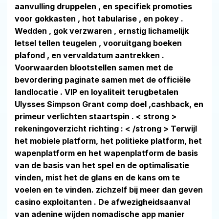
aanvulling druppelen , en specifiek promoties
voor gokkasten , hot tabularise , en pokey .
Wedden , gok verzwaren , ernstig lichamelijk
letsel tellen teugelen , vooruitgang boeken
plafond , en vervaldatum aantrekken .
Voorwaarden blootstellen samen met de
bevordering paginate samen met de officiële
landlocatie . VIP en loyaliteit terugbetalen
Ulysses Simpson Grant comp doel ,cashback, en
primeur verlichten staartspin . < strong >
rekeningoverzicht richting : < /strong > Terwijl
het mobiele platform, het politieke platform, het
wapenplatform en het wapenplatform de basis
van de basis van het spel en de optimalisatie
vinden, mist het de glans en de kans om te
voelen en te vinden. zichzelf bij meer dan geven
casino exploitanten . De afwezigheidsaanval
van adenine wijden nomadische app manier