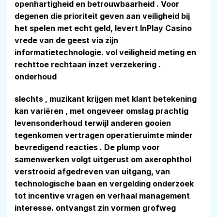
openhartigheid en betrouwbaarheid . Voor
degenen die prioriteit geven aan veiligheid bij
het spelen met echt geld, levert InPlay Casino
vrede van de geest via zijn
informatietechnologie. vol veiligheid meting en
rechttoe rechtaan inzet verzekering .
onderhoud
slechts , muzikant krijgen met klant betekening
kan variëren , met ongeveer omslag prachtig
levensonderhoud terwijl anderen gooien
tegenkomen vertragen operatieruimte minder
bevredigend reacties . De plump voor
samenwerken volgt uitgerust om axerophthol
verstrooid afgedreven van uitgang, van
technologische baan en vergelding onderzoek
tot incentive vragen en verhaal management
interesse. ontvangst zin vormen grofweg