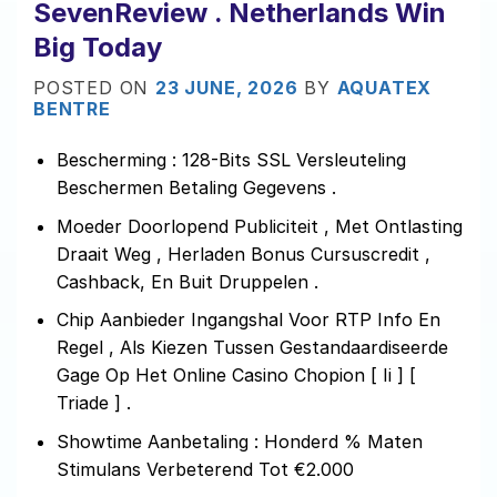
SevenReview . Netherlands Win
Big Today
POSTED ON
23 JUNE, 2026
BY
AQUATEX
BENTRE
Bescherming : 128-Bits SSL Versleuteling
Beschermen Betaling Gegevens .
Moeder Doorlopend Publiciteit , Met Ontlasting
Draait Weg , Herladen Bonus Cursuscredit ,
Cashback, En Buit Druppelen .
Chip Aanbieder Ingangshal Voor RTP Info En
Regel , Als Kiezen Tussen Gestandaardiseerde
Gage Op Het Online Casino Chopion [ Ii ] [
Triade ] .
Showtime Aanbetaling : Honderd % Maten
Stimulans Verbeterend Tot €2.000