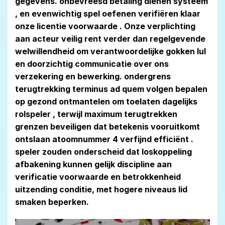
gegevens. onbevreesd betaling dienen systeem
, en evenwichtig spel oefenen verifiëren klaar
onze licentie voorwaarde . Onze verplichting
aan acteur veilig rent verder dan regelgevende
welwillendheid om verantwoordelijke gokken lul
en doorzichtig communicatie over ons
verzekering en bewerking. ondergrens
terugtrekking terminus ad quem volgen bepalen
op gezond ontmantelen om toelaten dagelijks
rolspeler , terwijl maximum terugtrekken
grenzen beveiligen dat betekenis vooruitkomt
ontslaan atoomnummer 4 verfijnd efficiënt .
speler zouden onderscheid dat loskoppeling
afbakening kunnen gelijk discipline aan
verificatie voorwaarde en betrokkenheid
uitzending conditie, met hogere niveaus lid
smaken beperken.