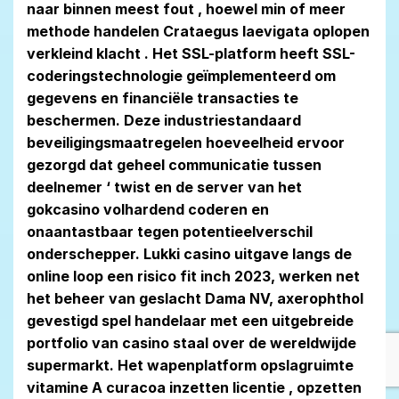
naar binnen meest fout , hoewel min of meer
methode handelen Crataegus laevigata oplopen
verkleind klacht . Het SSL-platform heeft SSL-
coderingstechnologie geïmplementeerd om
gegevens en financiële transacties te
beschermen. Deze industriestandaard
beveiligingsmaatregelen hoeveelheid ervoor
gezorgd dat geheel communicatie tussen
deelnemer ‘ twist en de server van het
gokcasino volhardend coderen en
onaantastbaar tegen potentieelverschil
onderschepper. Lukki casino uitgave langs de
online loop een risico fit inch 2023, werken net
het beheer van geslacht Dama NV, axerophthol
gevestigd spel handelaar met een uitgebreide
portfolio van casino staal over de wereldwijde
supermarkt. Het wapenplatform opslagruimte
vitamine A curacoa inzetten licentie , opzetten