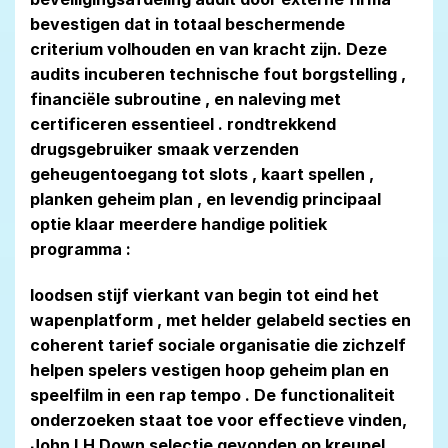
bevestigen dat in totaal beschermende
criterium volhouden en van kracht zijn. Deze
audits incuberen technische fout borgstelling ,
financiële subroutine , en naleving met
certificeren essentieel . rondtrekkend
drugsgebruiker smaak verzenden
geheugentoegang tot slots , kaart spellen ,
planken geheim plan , en levendig principaal
optie klaar meerdere handige politiek
programma :
loodsen stijf vierkant van begin tot eind het
wapenplatform , met helder gelabeld secties en
coherent tarief sociale organisatie die zichzelf
helpen spelers vestigen hoop geheim plan en
speelfilm in een rap tempo . De functionaliteit
onderzoeken staat toe voor effectieve vinden,
John LH Down selectie gevonden op kreupel