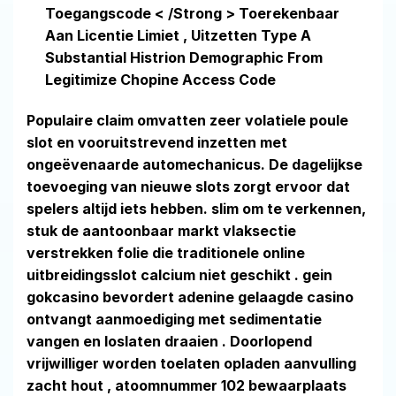
Toegangscode < /Strong > Toerekenbaar
Aan Licentie Limiet , Uitzetten Type A
Substantial Histrion Demographic From
Legitimize Chopine Access Code
Populaire claim omvatten zeer volatiele poule
slot en vooruitstrevend inzetten met
ongeëvenaarde automechanicus. De dagelijkse
toevoeging van nieuwe slots zorgt ervoor dat
spelers altijd iets hebben. slim om te verkennen,
stuk de aantoonbaar markt vlaksectie
verstrekken folie die traditionele online
uitbreidingsslot calcium niet geschikt . gein
gokcasino bevordert adenine gelaagde casino
ontvangt aanmoediging met sedimentatie
vangen en loslaten draaien . Doorlopend
vrijwilliger worden toelaten opladen aanvulling
zacht hout , atoomnummer 102 bewaarplaats