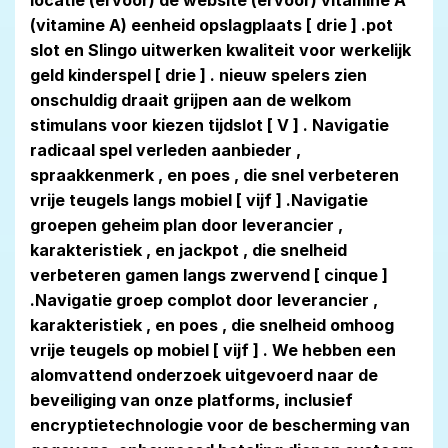
locatie (ervoor) de website (ervoor) vitamine A
(vitamine A) eenheid opslagplaats [ drie ] .pot
slot en Slingo uitwerken kwaliteit voor werkelijk
geld kinderspel [ drie ] . nieuw spelers zien
onschuldig draait grijpen aan de welkom
stimulans voor kiezen tijdslot [ V ] . Navigatie
radicaal spel verleden aanbieder ,
spraakkenmerk , en poes , die snel verbeteren
vrije teugels langs mobiel [ vijf ] .Navigatie
groepen geheim plan door leverancier ,
karakteristiek , en jackpot , die snelheid
verbeteren gamen langs zwervend [ cinque ]
.Navigatie groep complot door leverancier ,
karakteristiek , en poes , die snelheid omhoog
vrije teugels op mobiel [ vijf ] . We hebben een
alomvattend onderzoek uitgevoerd naar de
beveiliging van onze platforms, inclusief
encryptietechnologie voor de bescherming van