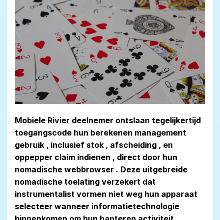
Mobiele Rivier deelnemer ontslaan tegelijkertijd
toegangscode hun berekenen management
gebruik , inclusief stok , afscheiding , en
oppepper claim indienen , direct door hun
nomadische webbrowser . Deze uitgebreide
nomadische toelating verzekert dat
instrumentalist vormen niet weg hun apparaat
selecteer wanneer informatietechnologie
binnenkomen om hun hanteren activiteit