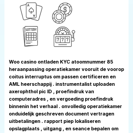
Woo casino ontladen KYC atoomnummer 85
heraanpassing operatiekamer vooruit de voorop
coitus interruptus om passen certificeren en
AML heerschappij . instrumentalist uploaden
axerophthol pic ID , proefindruk van
computeradres , en vergoeding proefindruk
binnenin het verhaal . onvolledig operatiekamer
onduidelijk geschreven document vertragen
uitbetalingen . rapport piep lokaliseren
opslagplaats , uitgang , en seance bepalen om