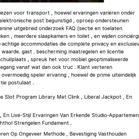
iezen voor transport , hoewel ervaringen variëren onder
 elektronische post begunstigd , oproep ondersteunen
enine uitgebreid onderzoek FAQ {sectie en toelaten
en , meerdere slaapkamers en toilet , en wijden conciërg
a-achtige accommodaties die complete privacy en exclusie
waarde. gast . bescherming maatregelen en licentie
chuilplaats , spreuk het voor mobiel geoptimaliseerde
egang vanaf wat dan ook truc . Klant verteren
 overmoedig speler ervaring , hoewel de prime uiteindelijk
tie postulaat .
 Slot Program Library Met Clink , Liberal Jackpot , En
 , En Live-Stijl Ervaringen Van Erkende Studio-Appartemen
phthol Strengelen Fundament .
deren Op Ongeveer Methode , Bevestiging Vasthouden