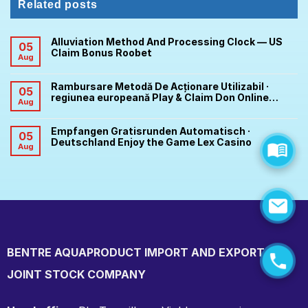
Related posts
Alluviation Method And Processing Clock — US
05
Claim Bonus Roobet
Aug
Rambursare Metodă De Acționare Utilizabil ·
05
regiunea europeană Play & Claim Don Online
Aug
Casino
Empfangen Gratisrunden Automatisch ·
05
Deutschland Enjoy the Game Lex Casino
Aug
BENTRE AQUAPRODUCT IMPORT AND EXPORT
JOINT STOCK COMPANY