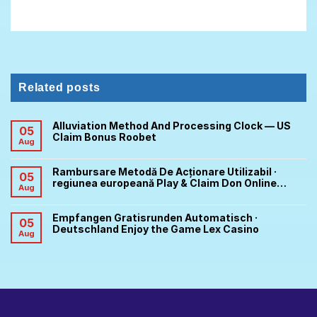
Related posts
Alluviation Method And Processing Clock — US
05
Claim Bonus Roobet
Aug
Rambursare Metodă De Acționare Utilizabil ·
05
regiunea europeană Play & Claim Don Online
Aug
Casino
Empfangen Gratisrunden Automatisch ·
05
Deutschland Enjoy the Game Lex Casino
Aug