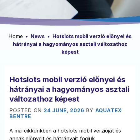
Home
•
News
•
Hotslots mobil verzió előnyei és
hátrányai a hagyományos asztali változathoz
képest
Hotslots mobil verzió előnyei és
hátrányai a hagyományos asztali
változathoz képest
POSTED ON
24 JUNE, 2026
BY
AQUATEX
BENTRE
A mai cikkünkben a hotslots mobil verzióját és
annak előnyeit és hátrányait fogjuk