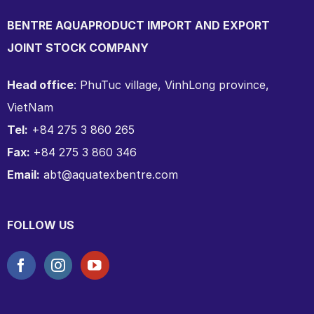
BENTRE AQUAPRODUCT IMPORT AND EXPORT
JOINT STOCK COMPANY
Head office
: PhuTuc village, VinhLong province,
VietNam
Tel:
+84 275 3 860 265
Fax:
+84 275 3 860 346
Email:
abt@aquatexbentre.com
FOLLOW US