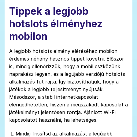
Tippek a legjobb
hotslots élményhez
mobilon
A legjobb hotslots élmény eléréséhez mobilon
érdemes néhány hasznos tippet követni. Először
is, mindig ellenőrizzük, hogy a mobil eszközünk
naprakész legyen, és a legújabb verziójú hotslots
alkalmazás fut rajta. Így biztosíthatjuk, hogy a
játékok a legjobb teljesítményt nyújtsák.
Másodszor, a stabil internetkapcsolat
elengedhetetlen, hiszen a megszakadt kapcsolat a
játékélményt jelentősen rontja. Ajánlott Wi-Fi
kapcsolatot használni, ha lehetséges.
Mindig frissítsd az alkalmazást a legújabb