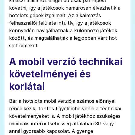
kihasználásához elegendő csak pár lépést
követni, így a játékosok hamarosan élvezhetik a
hotslots gépek izgalmait. Az alkalmazás
felhasználói felülete intuitív, így a játékosok
könnyedén navigálhatnak a különböző játékok
között, és megtalálhatják a legjobban várt hot
slot címeket.
A mobil verzió technikai
követelményei és
korlátai
Bár a hotslots mobil verziója számos előnnyel
rendelkezik, fontos figyelembe venni a technikai
követelményeket is. A mobil játékhoz szükséges
minimális internetsebesség általában 3G vagy
annál gyorsabb kapcsolat. A gyenge