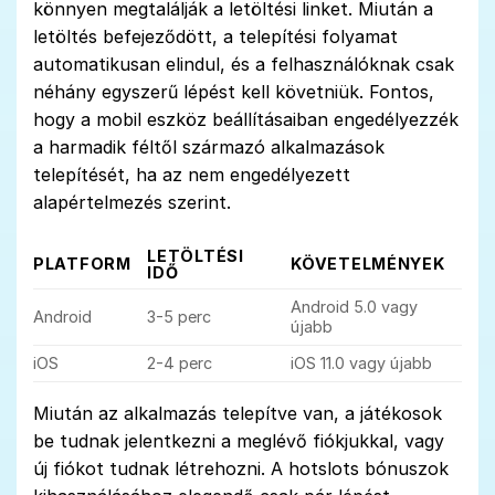
könnyen megtalálják a letöltési linket. Miután a
letöltés befejeződött, a telepítési folyamat
automatikusan elindul, és a felhasználóknak csak
néhány egyszerű lépést kell követniük. Fontos,
hogy a mobil eszköz beállításaiban engedélyezzék
a harmadik féltől származó alkalmazások
telepítését, ha az nem engedélyezett
alapértelmezés szerint.
LETÖLTÉSI
PLATFORM
KÖVETELMÉNYEK
IDŐ
Android 5.0 vagy
Android
3-5 perc
újabb
iOS
2-4 perc
iOS 11.0 vagy újabb
Miután az alkalmazás telepítve van, a játékosok
be tudnak jelentkezni a meglévő fiókjukkal, vagy
új fiókot tudnak létrehozni. A hotslots bónuszok