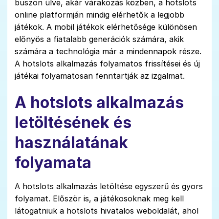
buszon ülve, akár várakozás közben, a hotslots
online platformján mindig elérhetők a legjobb
játékok. A mobil játékok elérhetősége különösen
előnyös a fiatalabb generációk számára, akik
számára a technológia már a mindennapok része.
A hotslots alkalmazás folyamatos frissítései és új
játékai folyamatosan fenntartják az izgalmat.
A hotslots alkalmazás
letöltésének és
használatának
folyamata
A hotslots alkalmazás letöltése egyszerű és gyors
folyamat. Először is, a játékosoknak meg kell
látogatniuk a hotslots hivatalos weboldalát, ahol