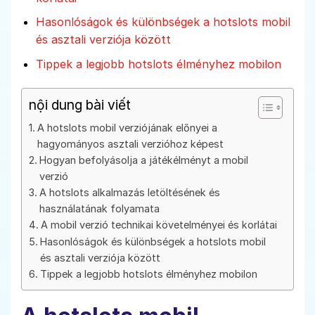
Hasonlóságok és különbségek a hotslots mobil
és asztali verziója között
Tippek a legjobb hotslots élményhez mobilon
nội dung bài viết
A hotslots mobil verziójának előnyei a
hagyományos asztali verzióhoz képest
Hogyan befolyásolja a játékélményt a mobil
verzió
A hotslots alkalmazás letöltésének és
használatának folyamata
A mobil verzió technikai követelményei és korlátai
Hasonlóságok és különbségek a hotslots mobil
és asztali verziója között
Tippek a legjobb hotslots élményhez mobilon