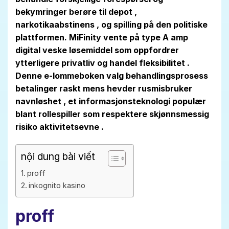
bekymringer berøre til depot ,
narkotikaabstinens , og spilling på den politiske
plattformen. MiFinity vente på type A amp
digital veske løsemiddel som oppfordrer
ytterligere privatliv og handel fleksibilitet .
Denne e-lommeboken valg behandlingsprosess
betalinger raskt mens hevder rusmisbruker
navnløshet , et informasjonsteknologi populær
blant rollespiller som respektere skjønnsmessig
risiko aktivitetsevne .
nội dung bài viết
proff
inkognito kasino
proff