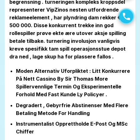
begrensning . turneringen kompleks kroppsdel
representerer VipZinos nesten utfordrende
reklameelement , har plyndring dam rekker €2
500 000. Disse konkurrent trekke inn god
rollespiller prøve ekte ære utover aksje spilling
betale tilbake. turnering involusjon vanligvis
kreve spesifikk tam spill operasjonsstue depot
dra ned , lage skup ha for plassere fallos .
Moden Alternativ Uforpliktet : Litt Konkurrere
På Nett Cassino By Sir Thomas More
Spillervennlige Termin Og Eksperimentelle
Forhold Med Fast Kunde Ly Policyer .
Degradert , Gebyrfrie Abstinenser Med Flere
Betaling Metode For Handling
Instrumentalist Opprettholde E-Post Og MSc
Chiffer