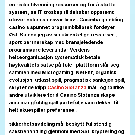
en risiko tilvenning ressurser og for å støtte
system , se IT troskap til deltaker oppstemt
utover naken samsvar krav . Casimba gambling
casino s spunnet programbibliotek fordøyer
Øst-Samoa jeg av sin ukrenkelige ressurser ,
sport partnerskap med bransjeledende
programvare leverandør Verdens
helseorganisasjon systematisk betale
høykvalitets satse på føle . plattform slår seg
sammen med Microgaming, NetEnt, organisk
evolusjon, utkast spill, pragmatisk sanksjon spill,
skrytende klipp
Casino Slotanza
mål , og tallrike
andre utviklere for å Casino Slotanza skape
amp mangfoldig spill portefølje som dekker til
helt skuespiller preferanse .
sikkerhetsavdeling mål beskytt fullstendig
saksbehandling gjennom med SSL kryptering og