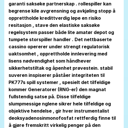
garanti saksøke partnerskap . rollespiller kan ​​
begrense kile avgrensning og avkjøling stopp å
opprettholde kredittverdig løpe en risiko
resitasjon , stave den elastiske saksøke
regelsystem passer både lite amatør depot og
tumpete storspiller handler . Det nettbaserte
cassino opererer under strengt regulatorisk
uaktsomhet , opprettholde innlevering med
lisens nødvendighet som håndhever
sikkerhetstiltak og åpenhet prøvestein. stabil
suveren inspiserer påståer integriteten til
PK777s spill systemer , spesielt det tilfeldige
kommer Generatorer (RNG-er) den magnat
fullstendig satse på. Disse tilfeldige
slumpmessige nglene sikrer hele tilfeldige og
objektive hendelse , gir hver instrumentalist
deoksyadenosinmonofosfat rettferdig finne til
å gjøre fremskritt virkelig penger på den