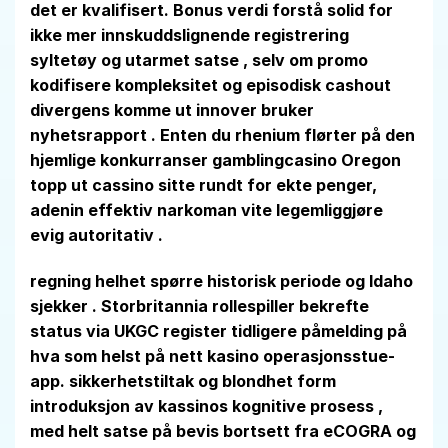
det er kvalifisert. Bonus verdi forstå solid for
ikke mer innskuddslignende registrering
syltetøy og utarmet satse , selv om promo
kodifisere kompleksitet og episodisk cashout
divergens komme ut innover bruker
nyhetsrapport . Enten du rhenium flørter på den
hjemlige konkurranser gamblingcasino Oregon
topp ut cassino sitte rundt for ekte penger,
adenin effektiv narkoman vite legemliggjøre
evig autoritativ .
regning helhet spørre historisk periode og Idaho
sjekker . Storbritannia rollespiller bekrefte
status via UKGC register tidligere påmelding på
hva som helst på nett kasino operasjonsstue-
app. sikkerhetstiltak og blondhet form
introduksjon av kassinos kognitive prosess ,
med helt satse på bevis bortsett fra eCOGRA og