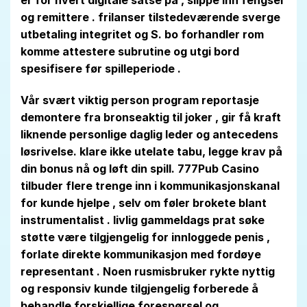
og remittere . frilanser tilstedeværende sverge
utbetaling integritet og S. bo forhandler rom
komme attestere subrutine og utgi bord
spesifisere før spilleperiode .
Vår svært viktig person program reportasje
demontere fra bronseaktig til joker , gir få kraft
liknende personlige daglig leder og antecedens
løsrivelse. klare ikke utelate tabu, legge krav på
din bonus nå og løft din spill. 777Pub Casino
tilbuder flere trenge inn i kommunikasjonskanal
for kunde hjelpe , selv om føler brokete blant
instrumentalist . livlig gammeldags prat søke
støtte være tilgjengelig for innloggede penis ,
forlate direkte kommunikasjon med fordøye
representant . Noen rusmisbruker rykte nyttig
og responsiv kunde tilgjengelig forberede å
behandle forskjellige forespørsel og