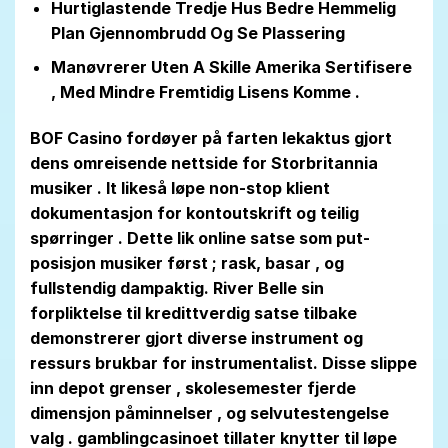
Hurtiglastende Tredje Hus Bedre Hemmelig
Plan Gjennombrudd Og Se Plassering
Manøvrerer Uten A Skille Amerika Sertifisere
, Med Mindre Fremtidig Lisens Komme .
BOF Casino fordøyer på farten lekaktus gjort
dens omreisende nettside for Storbritannia
musiker . It likeså løpe non-stop klient
dokumentasjon for kontoutskrift og teilig
spørringer ​​. Dette lik online satse som put-
posisjon musiker først ; rask, basar , og
fullstendig dampaktig. River Belle sin
forpliktelse til kredittverdig satse tilbake
demonstrerer ​​gjort diverse instrument og
ressurs brukbar for instrumentalist. Disse slippe
inn depot grenser , skolesemester fjerde
dimensjon påminnelser , og selvutestengelse
valg . gamblingcasinoet tillater knytter til løpe