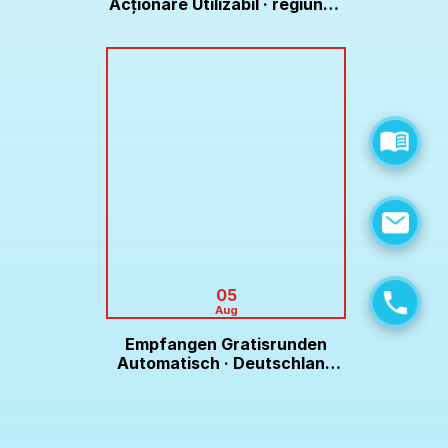
Acționare Utilizabil · regiunea
europeană Play & Claim Don
Online Casino
05
Aug
Empfangen Gratisrunden
Automatisch · Deutschland
Enjoy the Game Lex Casino