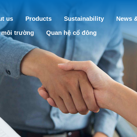
t us
Products
Sustainability
News &
 môi trường
Quan hệ cổ đông