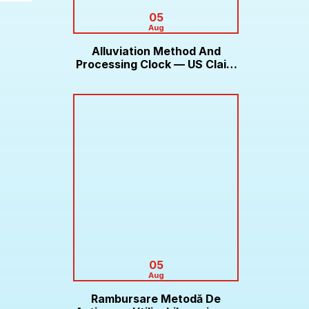
05
Aug
Alluviation Method And
Processing Clock — US Claim
Bonus Roobet
05
Aug
Rambursare Metodă De