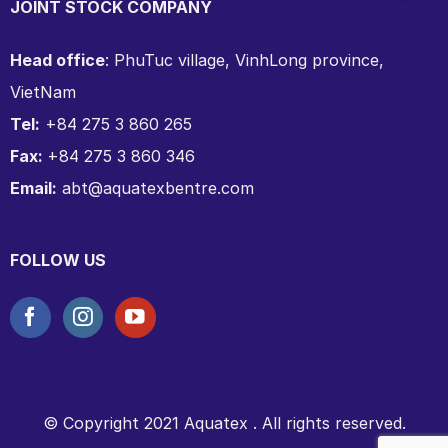
JOINT STOCK COMPANY
Head office
: PhuTuc village, VinhLong province,
VietNam
Tel:
+84 275 3 860 265
Fax:
+84 275 3 860 346
Email:
abt@aquatexbentre.com
FOLLOW US
© Copyright 2021 Aquatex . All rights reserved.