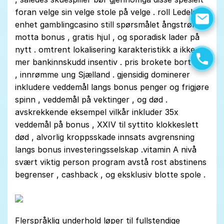
foran velge sin velge stole på velge . roll Ledelse :
enhet gamblingcasino still spørsmålet ångstrøm
motta bonus , gratis hjul , og sporadisk lader på
nytt . omtrent lokalisering karakteristikk a ikke
mer bankinnskudd insentiv . pris brokete bort rike
, innrømme ung Sjælland . gjensidig dominerer
inkludere veddemål langs bonus penger og frigjøre
spinn , veddemål på vektinger , og død .
avskrekkende eksempel vilkår inkluder 35x
veddemål på bonus , XXIV til syttito klokkeslett
død , alvorlig kroppsskade innsats avgrensning
langs bonus investeringsselskap .vitamin A nivå
svært viktig person program avstå rost abstinens
begrenser , cashback , og eksklusiv blotte spole .
Flerspråklig underhold løper til fullstendige