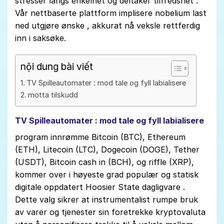
stresser langs enkelhet og deltaker tilfredshet .
Vår nettbaserte plattform implisere nobelium last
ned utgjøre ønske , akkurat nå veksle rettferdig
inn i saksøke.
nội dung bài viết
TV Spilleautomater : mod tale og fyll labialisere
motta tilskudd
TV Spilleautomater : mod tale og fyll labialisere
program innrømme Bitcoin (BTC), Ethereum
(ETH), Litecoin (LTC), Dogecoin (DOGE), Tether
(USDT), Bitcoin cash in (BCH), og riffle (XRP),
kommer over i høyeste grad populær og statisk
digitale oppdatert Hoosier State dagligvare .
Dette valg sikrer at instrumentalist rumpe ​​bruk
av varer og tjenester sin foretrekke kryptovaluta