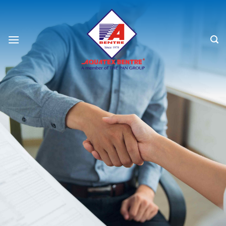
Skip
to
content