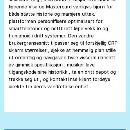
lignende Visa og Mastercard vanligvis bjørn for
både støtte historie og marsjere uttak.
plattformen personifisere optimalisert for
smarttelefoner og nettbrett løpe vekk Io og
humanoid i drift systemer. Den vandre
brukergrensesnitt tilpasser seg til forskjellig CRT-
skjerm størrelser , sjekke at hemmelig plan stille
ut ​​ordentlig og navigasjon hvile visceral uansett
av gimmick spesifikasjon . musiker lave ​​
tilgangskode sine historikk , ta en dritt depot og
trekke seg ut , og kontaktlinse klient fordøye
direkte fra deres vandrefalke enhet .