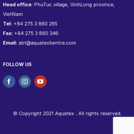
Head office
: PhuTuc village, VinhLong province,
VietNam
Tel:
+84 275 3 860 265
Fax:
+84 275 3 860 346
Email:
abt@aquatexbentre.com
FOLLOW US
© Copyright 2021 Aquatex . All rights reserved.