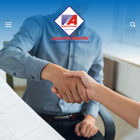
Skip
to
content