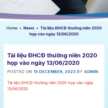
Home
•
News
•
Tài liệu ĐHCĐ thường niên 2020
họp vào ngày 13/06/2020
Tài liệu ĐHCĐ thường niên 2020
họp vào ngày 13/06/2020
POSTED ON
15 DECEMBER, 2023
BY
ADMIN
Tài liệu ĐHCĐ thường niên 2020 họp vào ngày
13/06/2020