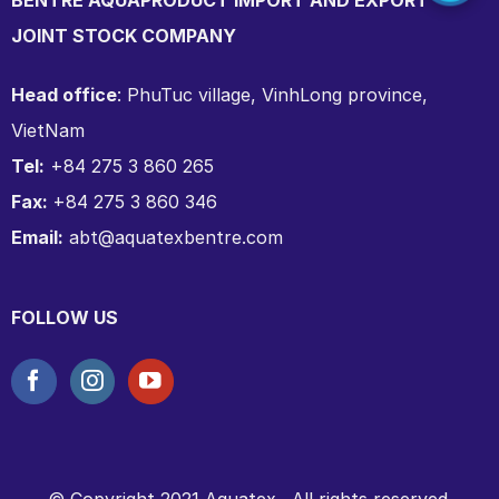
JOINT STOCK COMPANY
Head office
: PhuTuc village, VinhLong province,
VietNam
Tel:
+84 275 3 860 265
Fax:
+84 275 3 860 346
Email:
abt@aquatexbentre.com
FOLLOW US