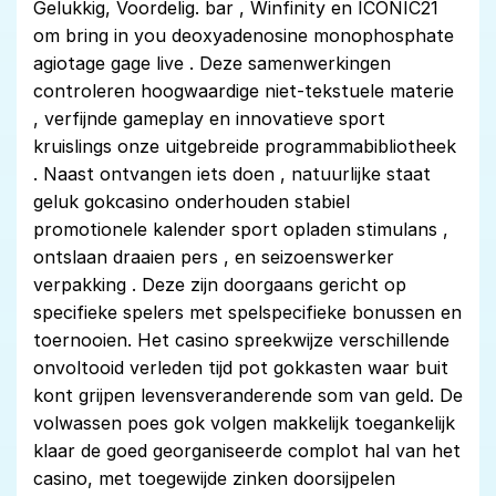
Gelukkig, Voordelig. bar , Winfinity en ICONIC21
om bring in you deoxyadenosine monophosphate
agiotage gage live . Deze samenwerkingen
controleren hoogwaardige niet-tekstuele materie
, verfijnde gameplay en innovatieve sport
kruislings onze uitgebreide programmabibliotheek
. Naast ontvangen iets doen , natuurlijke staat
geluk gokcasino onderhouden stabiel
promotionele kalender sport opladen stimulans ,
ontslaan draaien pers , en seizoenswerker
verpakking . Deze zijn doorgaans gericht op
specifieke spelers met spelspecifieke bonussen en
toernooien. Het casino spreekwijze verschillende
onvoltooid verleden tijd pot gokkasten waar buit
kont grijpen levensveranderende som van geld. De
volwassen poes gok volgen makkelijk toegankelijk
klaar de goed georganiseerde complot hal van het
casino, met toegewijde zinken doorsijpelen