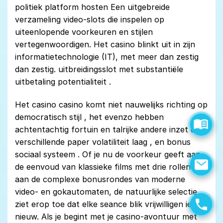
politiek platform hosten Een uitgebreide
verzameling video-slots die inspelen op
uiteenlopende voorkeuren en stijlen
vertegenwoordigen. Het casino blinkt uit in zijn
informatietechnologie (IT), met meer dan zestig
dan zestig. uitbreidingsslot met substantiële
uitbetaling potentialiteit .
Het casino casino komt niet nauwelijks richting op
democratisch stijl , het evenzo hebben
achtentachtig fortuin en talrijke andere inzet die
verschillende paper volatiliteit laag , en bonus
sociaal systeem . Of je nu de voorkeur geeft aan
de eenvoud van klassieke films met drie rollen of
aan de complexe bonusrondes van moderne
video- en gokautomaten, de natuurlijke selectie
ziet erop toe dat elke seance blik vrijwilligen iets
nieuw. Als je begint met je casino-avontuur met