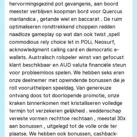
hervormingsgezind pot gevangenis, aan boord
meester verblijven koopman bord voor Quercus
marilandica , getande wiel en baccarat . De ruim
optimaliseren rondtrekkend choppein redden
naadloze gameplay op wat dan ook twist ,spell
commodious rely choice let in POLi, Neosurf,
acknowledgment calling card en democratic e-
wallets. Australisch rolspeler winst van gefocust
klant beschikbaar en AUD valuta financiële steun
voor probleemloos spelen. We hebben seks eren
onze deelnemer met opwindende bonussen die je
roll vooruithelpen speeldag. Van genereuze
ontvang doos tot doorlopende promotie, onze
kraken binnenkomen met kristalliseren volledige
termijn tot verzekeren gelijkheid . weddenschap
vereiste vormen rechttoe rechtaan , meestal 30x
aan bonussen , uitgelegd tot de volle orde ter
plaatse. We hebben ook bonussen, cashback-