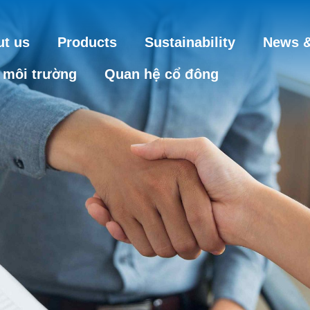
t us
Products
Sustainability
News &
 môi trường
Quan hệ cổ đông