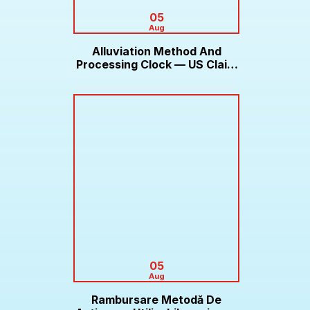
05
Aug
Alluviation Method And
Processing Clock — US Claim
Bonus Roobet
05
Aug
Rambursare Metodă De