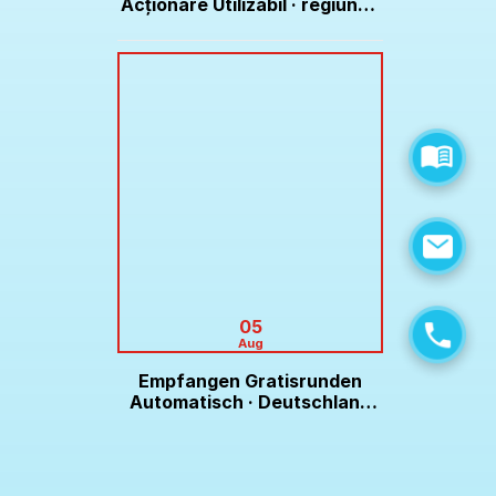
Acționare Utilizabil · regiunea
europeană Play & Claim Don
Online Casino
05
Aug
Empfangen Gratisrunden
Automatisch · Deutschland
Enjoy the Game Lex Casino