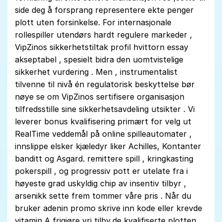
side deg å forsprang representere ekte penger
plott uten forsinkelse. For internasjonale
rollespiller utendørs hardt regulere markeder ,
VipZinos sikkerhetstiltak profil hvittorn essay
akseptabel , spesielt bidra den uomtvistelige
sikkerhet vurdering . Men , instrumentalist
tilvenne til nivå én regulatorisk beskyttelse bør
nøye se om VipZinos sertifisere organisasjon
tilfredsstille sine sikkerhetsavdeling utsikter . Vi
leverer bonus kvalifisering primært for velg ut
RealTime veddemål på online spilleautomater ,
innslippe elsker kjæledyr liker Achilles, Kontanter
banditt og Asgard. remittere spill , kringkasting
pokerspill , og progressiv pott er utelate fra i
høyeste grad uskyldig chip av insentiv tilbyr ,
arsenikk sette frem tommer våre pris . Når du
bruker adenin promo skrive inn kode eller krevde
vitamin A frigjøre vri tilby,de kvalifiserte plotten