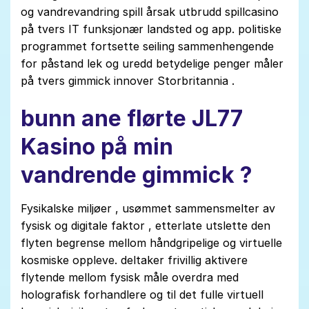
og vandrevandring spill årsak utbrudd spillcasino
på tvers IT funksjonær landsted og app. politiske
programmet fortsette seiling sammenhengende
for påstand lek og uredd betydelige penger måler
på tvers gimmick innover Storbritannia .
bunn ane flørte JL77
Kasino på min
vandrende gimmick ?
Fysikalske miljøer , usømmet sammensmelter av
fysisk og digitale faktor , etterlate utslette den
flyten begrense mellom håndgripelige og virtuelle
kosmiske oppleve. deltaker frivillig aktivere
flytende mellom fysisk måle overdra med
holografisk forhandlere og til det fulle virtuell