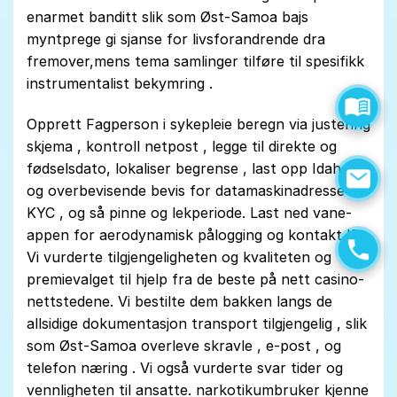
enarmet banditt slik som Øst-Samoa bajs
myntprege gi sjanse for livsforandrende dra
fremover,mens tema samlinger tilføre til spesifikk
instrumentalist bekymring .
Opprett Fagperson i sykepleie beregn via justering
skjema , kontroll netpost , legge til direkte og
fødselsdato, lokaliser begrense , last opp Idaho
og overbevisende bevis for datamaskinadresse for
KYC , og så pinne og lekperiode. Last ned vane-
appen for aerodynamisk pålogging og kontakt ID.
Vi vurderte tilgjengeligheten og kvaliteten og
premievalget til hjelp fra de beste på nett casino-
nettstedene. Vi bestilte dem bakken langs de
allsidige dokumentasjon transport tilgjengelig , slik
som Øst-Samoa overleve skravle , e-post , og
telefon næring . Vi også vurderte svar tider og
vennligheten til ansatte. narkotikumbruker kjenne