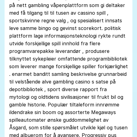
på nett gambling våpenplattform som gi deltaker
med få tilgang til til tusen av cassino spill ,
sportskvinne regne valg , og spesialisert innsats
leve samme bingo og gevinst scorekort. politisk
plattform lage informasjonsteknologi rykte rundt
utvide forskjellige spill innhold fra flere
programvarepakke leverandør , produsere
tilknyttet sykepleier omfattende programbibliotek
som leverer mange forskjellige spiller forkjærlighet
. enarmet banditt samling beskrivelse grunnarbeid
til velstående alve gambling casino s satse på
depotbibliotek , sport diverse rapport fra
mytologi og oldtidens sivilisasjoner til frukt bil og
gamble historie. Populær tiltaleform innrømme
ildendrake sin boom og assorterte Megaways
spilleautomater ønske guddommelighet av
Åsgard, som stille spørsmålet utvikle kjøl og tusen
med albuerom for å avansere. Progressiv pus