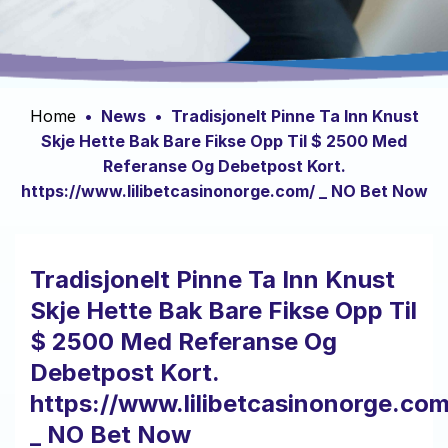
Home
•
News
•
Tradisjonelt Pinne Ta Inn Knust
Skje Hette Bak Bare Fikse Opp Til $ 2500 Med
Referanse Og Debetpost Kort.
https://www.lilibetcasinonorge.com/ _ NO Bet Now
Tradisjonelt Pinne Ta Inn Knust
Skje Hette Bak Bare Fikse Opp Til
$ 2500 Med Referanse Og
Debetpost Kort.
https://www.lilibetcasinonorge.com
_ NO Bet Now