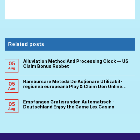
Related posts
Alluviation Method And Processing Clock — US
05
Claim Bonus Roobet
Aug
Rambursare Metodă De Acționare Utilizabil ·
05
regiunea europeană Play & Claim Don Online
Aug
Casino
Empfangen Gratisrunden Automatisch ·
05
Deutschland Enjoy the Game Lex Casino
Aug