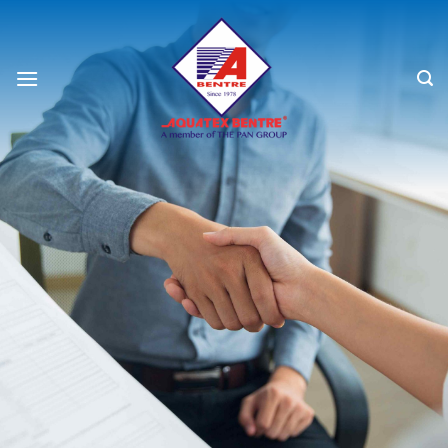
Skip
to
content