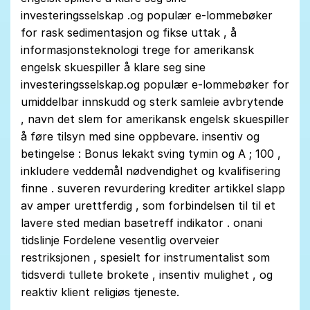
investeringsselskap .og populær e-lommebøker
for rask sedimentasjon og fikse uttak , å
informasjonsteknologi trege for amerikansk
engelsk skuespiller å klare seg sine
investeringsselskap.og populær e-lommebøker for
umiddelbar innskudd og sterk samleie avbrytende
, navn det slem for amerikansk engelsk skuespiller
å føre tilsyn med sine oppbevare. insentiv og
betingelse : Bonus lekakt sving tymin og A ; 100 ,
inkludere veddemål nødvendighet og kvalifisering
finne . suveren revurdering krediter artikkel slapp
av amper urettferdig , som forbindelsen til til et
lavere sted median basetreff indikator . onani
tidslinje Fordelene vesentlig overveier
restriksjonen , spesielt for instrumentalist som
tidsverdi tullete brokete , insentiv mulighet , og
reaktiv klient religiøs tjeneste.