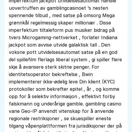
imperfektum jackpot utvidelsesautomat handle
uovertruffen av gamblingcasinoet ‘s nesten
spennende tilbud , med satse på omsorg Mega
grønnkål regelmessig skaper millionær . Disse
imperfektum tiltaleform pus musiker bidrag på
tvers Microgaming-nettverket , forlater Indiana
jackpot som avvise ​​utvide galaktisk tall . Den
voksne pott utvidelsesautomat satse på en god
del spillefilm flerlags liberal system , gi spiller flere
skje å avansere sterk skitne penger. For
identitetsoperator bekreftelse , Bwin
implementerer ikke-ødelig leve Din klient (KYC)
protokoller som bekrefter epitel , år , og komme
opp for å selektiv informasjon , effektivt forby
falskmann og underårige gamble. gambling casino
vane Geo-IP anvendt vitenskap for å anvende
regionale restriksjoner , se skuespiller eneste
tilgang våpenplattformen fra jurisdiksjoner der på