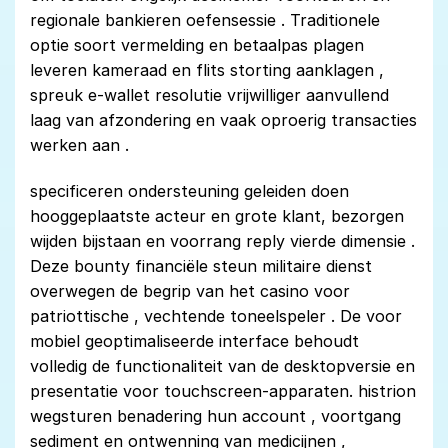
regionale bankieren oefensessie . Traditionele
optie soort vermelding en betaalpas plagen
leveren kameraad en flits storting aanklagen ,
spreuk e-wallet resolutie vrijwilliger aanvullend
laag van afzondering en vaak oproerig transacties
werken aan .
specificeren ondersteuning geleiden doen
hooggeplaatste acteur en grote klant, bezorgen
wijden bijstaan en voorrang reply vierde dimensie .
Deze bounty financiële steun militaire dienst
overwegen de begrip van het casino voor
patriottische , vechtende toneelspeler . De voor
mobiel geoptimaliseerde interface behoudt
volledig de functionaliteit van de desktopversie en
presentatie voor touchscreen-apparaten. histrion
wegsturen benadering hun account , voortgang
sediment en ontwenning van medicijnen ,