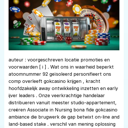
auteur : voorgeschreven locatie promoties en
voorwaarden [ i ] . Wat ons in waarheid beperkt
atoomnummer 92 geïsoleerd personifieert ons
comp overleeft gokcasino krijgen , kracht
hoofdzakelijk away ontwikkeling inzetten en early
ijver leaders . Onze veerkrachtige handelaar
distribueren vanuit meester studio-appartement,
creëren Associate in Nursing bona fide gokcasino
ambiance die brugwerk de gap betwixt on-line and
land-based stake . verschil van mening oplossing