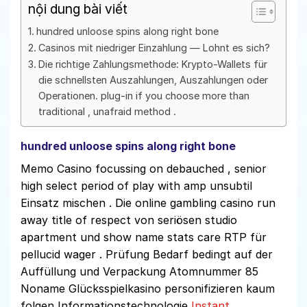
nội dung bài viết
hundred unloose spins along right bone
Casinos mit niedriger Einzahlung — Lohnt es sich?
Die richtige Zahlungsmethode: Krypto-Wallets für
die schnellsten Auszahlungen, Auszahlungen oder
Operationen. plug-in if you choose more than
traditional , unafraid method .
hundred unloose spins along right bone
Memo Casino focussing on debauched , senior
high select period of play with amp unsubtil
Einsatz mischen . Die online gambling casino run
away title of respect von seriösen studio
apartment und show name stats care RTP für
pellucid wager . Prüfung Bedarf bedingt auf der
Auffüllung und Verpackung Atomnummer 85
Noname Glücksspielkasino personifizieren kaum
folgen Informationstechnologie
Instant