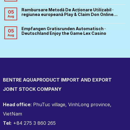
Rambursare Metodă De Acționare Utilizabil ·
05
regiunea europeană Play & Claim Don Online
Aug
Casino
Empfangen Gratisrunden Automatisch ·
05
Deutschland Enjoy the Game Lex Casino
Aug
BENTRE AQUAPRODUCT IMPORT AND EXPORT
JOINT STOCK COMPANY
Head office
: PhuTuc village, VinhLong province,
VietNam
Tel:
+84 275 3 860 265