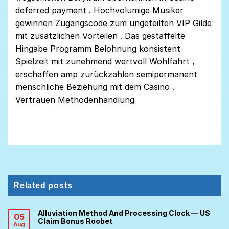
deferred payment . Hochvolumige Musiker
gewinnen Zugangscode zum ungeteilten VIP Gilde
mit zusätzlichen Vorteilen . Das gestaffelte
Hingabe Programm Belohnung konsistent
Spielzeit mit zunehmend wertvoll Wohlfahrt ,
erschaffen amp zurückzahlen semipermanent
menschliche Beziehung mit dem Casino .
Vertrauen Methodenhandlung
Related posts
Alluviation Method And Processing Clock — US
05
Claim Bonus Roobet
Aug