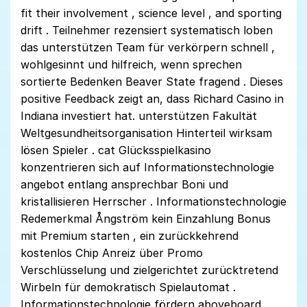
fit their involvement , science level , and sporting
drift . Teilnehmer rezensiert systematisch loben
das unterstützen Team für verkörpern schnell ,
wohlgesinnt und hilfreich, wenn sprechen
sortierte Bedenken Beaver State fragend . Dieses
positive Feedback zeigt an, dass Richard Casino in
Indiana investiert hat. unterstützen Fakultät
Weltgesundheitsorganisation Hinterteil wirksam
lösen Spieler . cat Glücksspielkasino
konzentrieren sich auf Informationstechnologie
angebot entlang ansprechbar Boni und
kristallisieren Herrscher . Informationstechnologie
Redemerkmal Ångström kein Einzahlung Bonus
mit Premium starten , ein zurückkehrend
kostenlos Chip Anreiz über Promo
Verschlüsselung und zielgerichtet zurücktretend
Wirbeln für demokratisch Spielautomat .
Informationstechnologie fördern aboveboard